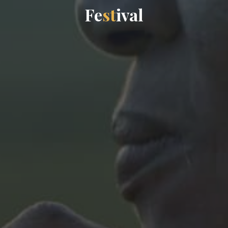
F
e
s
t
i
v
a
l